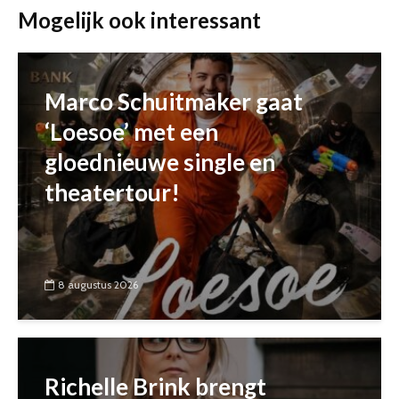
Mogelijk ook interessant
Marco Schuitmaker gaat
‘Loesoe’ met een
gloednieuwe single en
theatertour!
8 augustus 2026
Richelle Brink brengt