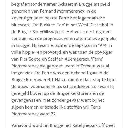
begrafenisondernemer Ackaert in Brugge afscheid
genomen van Fernand Mommerency. In de
zeventiger jaren baatte Ferre het legendarische
bluescafé ‘De Blekken Ten’ in het West-Gistelhof in
de Brugse Sint-Gilliswijk uit. Het was jarenlang een
centrum van de progressieve en alternatieve jongelui
in Brugge. Hij kwam er achter de tapkraan in 1974, in
volle hippie- en provotijd, en was toen de opvolger
van Pier Soete en Steffen Allemeersch. ‘Ferre’
Mommerency die geboren werd in Torhout was al
langer ziek. De Ferre was een bekend figuur in de
Brugse horecawereld. Nà z’n carrière daar stapte hij in
de bouw, voornamelijk als schaliedekker. Zo kwam hij
geregeld boven op de Brugse kerktorens en de
gevangenissen, niet zonder gevaar want bij het
slijpen komen er schadelijke stoffen vrij. Ferre
Mommerency werd 72.
Vanavond wordt in Brugge het Katelijnepark officieel