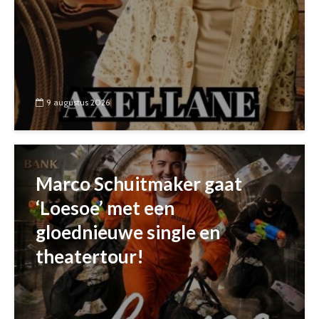
9 augustus 2026
Marco Schuitmaker gaat
‘Loesoe’ met een
gloednieuwe single en
theatertour!