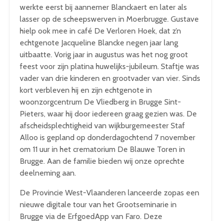
werkte eerst bij aannemer Blanckaert en later als
lasser op de scheepswerven in Moerbrugge. Gustave
hielp ook mee in café De Verloren Hoek, dat z’n
echtgenote Jacqueline Blancke negen jaar lang
uitbaatte. Vorig jaar in augustus was het nog groot
feest voor zijn platina huwelijks-jubileum. Staftje was
vader van drie kinderen en grootvader van vier. Sinds
kort verbleven hij en zijn echtgenote in
woonzorgcentrum De Vliedberg in Brugge Sint-
Pieters, waar hij door iedereen graag gezien was. De
afscheidsplechtigheid van wijkburgemeester Staf
Alloo is gepland op donderdagochtend 7 november
om 11 uur in het crematorium De Blauwe Toren in
Brugge. Aan de familie bieden wij onze oprechte
deelneming aan.
De Provincie West-Vlaanderen lanceerde zopas een
nieuwe digitale tour van het Grootseminarie in
Brugge via de ErfgoedApp van Faro. Deze