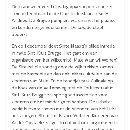
De brandweer werd dinsdag opgeroepen voor een
schoorsteenbrand in de Oudstrijderslaan in Sint-
Andries. De Brugse pompiers waren snel ter plaatse
en konden erger voorkomen. De schade bleef
beperkt.
En op 1 december doet Sinterklaas z’n blijde intrede
in Male Sint-Kruis Brugge. Het gaat om een
organisatie van het wijkcomité ‘Male waar wij Wonen’.
De Sint zal die zondag door de wijk trekken samen
met de harmonie en dan ook lekkers uitdelen aan de
kinderen van Male. En de broodjeszaak Culinala op
de hoek van de Veltemweg met de Fortuinstraat in
Sint-Kruis Brugge zal speelgoed inzamelen voor
kinderen die het minder goed hebben. De uitbater
werkt hiervoor samen met de Vrienden van het Licht,
het vroegere Steunfonds voor Verlaten Kinderen van
André Opstaele zaliger. In dat verband organiseert hij
ook weer een schoentjesactie waarbij de schoentjes