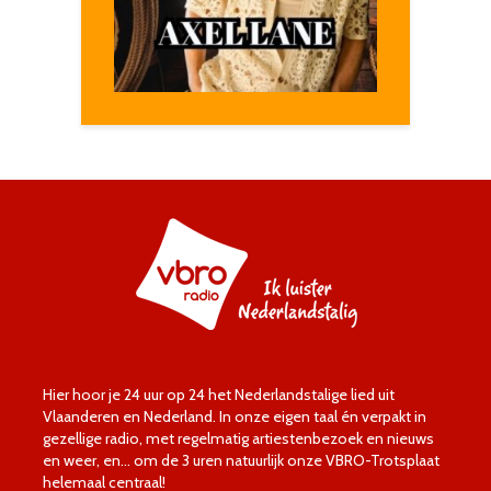
Hier hoor je 24 uur op 24 het Nederlandstalige lied uit
Vlaanderen en Nederland. In onze eigen taal én verpakt in
gezellige radio, met regelmatig artiestenbezoek en nieuws
en weer, en… om de 3 uren natuurlijk onze VBRO-Trotsplaat
helemaal centraal!