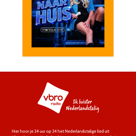
Hier hoor je 24 uur op 24 het Nederlandstalige lied uit