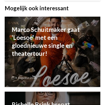
Mogelijk ook interessant
Marco Schuitmaker gaat
‘Loesoe’ met een
gloednieuwe single en
theatertour!
8 augustus 2026
Richelle Brink brengt