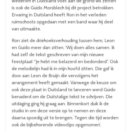
wederom in Duitsland voet aan de grond wil zetten
is ook de Guido Morsblech bij dit project betrokken.
Ervaring in Duitsland heeft Ron in het verleden
ruimschoots opgedaan met een band waar hij deel
van uitmaakte.
Ron ziet de driehoeksverhouding tussen hem, Leon
en Guido meer dan zitten. ‘Wij doen alles samen. Ik
had zelf de tekst geschreven van mijn nieuwe
feestplaat “Je hebt me belazerd en bedonderd”. Ook
de melodielijn had ik in mijn hoofd zitten. Die gaf ik
door aan Leon de Bruijn die vervolgens het
arrangement heeft gemaakt. Vanwege de keuze om
ook deze plaat in Duitsland te lanceren werd Guido
benaderd om de Duitstalige tekst te schrijven. Die
uitdaging ging hij graag aan. Binnenkort duik ik de
studio in om deze versie op te nemen en deze
daarna spoedig uit te brengen. Tegen die tijd worden
ook de bijbehorende videoclips opgenomen’.