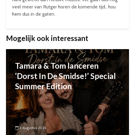
veel meer van Rutger horen de komende tijd.. hou
hem dus in de gaten.
Mogelijk ook interessant
Tamara & Tom lanceren
‘Dorst In De Smidse!’ Special
Summer Edition
6 augustus 2026