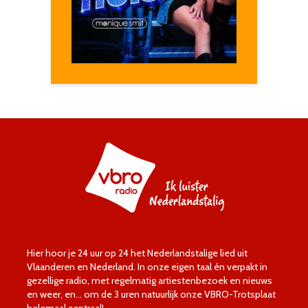
Hier hoor je 24 uur op 24 het Nederlandstalige lied uit
Vlaanderen en Nederland. In onze eigen taal én verpakt in
gezellige radio, met regelmatig artiestenbezoek en nieuws
en weer, en… om de 3 uren natuurlijk onze VBRO-Trotsplaat