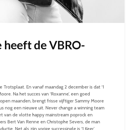
 heeft de VBRO-
 Trotsplaat. En vanaf maandag 2 december is dat ‘1
Moore. Na het succes van ‘Roxanne’, een goed
open maanden, brengt frisse vijftiger Sammy Moore
ar dus nog een nieuwe uit. Never change a winning team
rt van de vlotte happy mainstream poprock en
ters Bert Van Renne en Christophe Severs, de man
ctie. Net als zijn vorige successingle is ‘1 Keer’