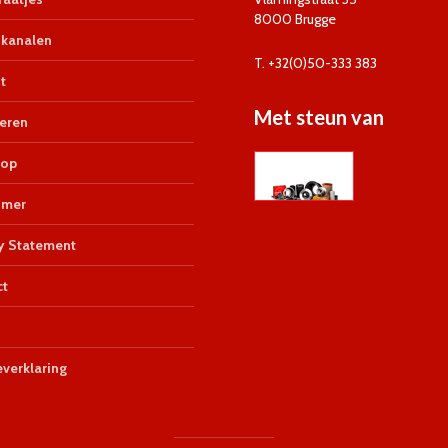
8000 Brugge
kanalen
T. +32(0)50-333 383
t
Met steun van
eren
op
imer
y Statement
ct
verklaring