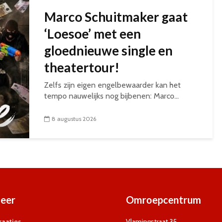
Marco Schuitmaker gaat
‘Loesoe’ met een
gloednieuwe single en
theatertour!
Zelfs zijn eigen engelbewaarder kan het
tempo nauwelijks nog bijbenen: Marco...
8 augustus 2026
eer
Omroepcentrum
aatjes
Vlamingstraat 35