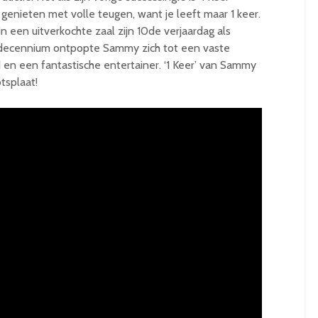
enieten met volle teugen, want je leeft maar 1 keer.
een uitverkochte zaal zijn 10de verjaardag als
je decennium ontpopte Sammy zich tot een vaste
en een fantastische entertainer. ‘1 Keer’ van Sammy
splaat!