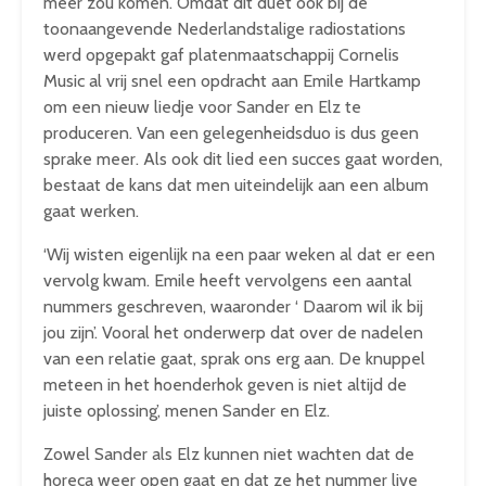
meer zou komen. Omdat dit duet ook bij de
toonaangevende Nederlandstalige radiostations
werd opgepakt gaf platenmaatschappij Cornelis
Music al vrij snel een opdracht aan Emile Hartkamp
om een nieuw liedje voor Sander en Elz te
produceren. Van een gelegenheidsduo is dus geen
sprake meer. Als ook dit lied een succes gaat worden,
bestaat de kans dat men uiteindelijk aan een album
gaat werken.
‘Wij wisten eigenlijk na een paar weken al dat er een
vervolg kwam. Emile heeft vervolgens een aantal
nummers geschreven, waaronder ‘ Daarom wil ik bij
jou zijn’. Vooral het onderwerp dat over de nadelen
van een relatie gaat, sprak ons erg aan. De knuppel
meteen in het hoenderhok geven is niet altijd de
juiste oplossing’, menen Sander en Elz.
Zowel Sander als Elz kunnen niet wachten dat de
horeca weer open gaat en dat ze het nummer live