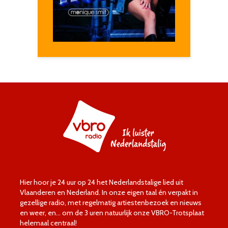
Hier hoor je 24 uur op 24 het Nederlandstalige lied uit
Vlaanderen en Nederland. In onze eigen taal én verpakt in
gezellige radio, met regelmatig artiestenbezoek en nieuws
en weer, en… om de 3 uren natuurlijk onze VBRO-Trotsplaat
helemaal centraal!