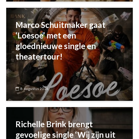
Marco Schuitmaker gaat
‘Loesoe’ met een
gloednieuwe single en
theatertour!
8 augustus 2026
Richelle Brink brengt
gevoelige single ‘Wij zijn uit