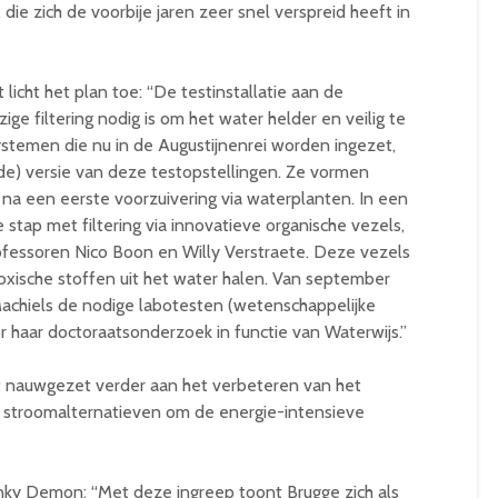
ie zich de voorbije jaren zeer snel verspreid heeft in
icht het plan toe: “De testinstallatie aan de
ge filtering nodig is om het water helder en veilig te
ystemen die nu in de Augustijnenrei worden ingezet,
de) versie van deze testopstellingen. Ze vormen
 na een eerste voorzuivering via waterplanten. In een
 stap met filtering via innovatieve organische vezels,
fessoren Nico Boon en Willy Verstraete. Deze vezels
xische stoffen uit het water halen. Van september
Machiels de nodige labotesten (wetenschappelijke
r haar doctoraatsonderzoek in functie van Waterwijs.”
auwgezet verder aan het verbeteren van het
 stroomalternatieven om de energie-intensieve
y Demon: “Met deze ingreep toont Brugge zich als