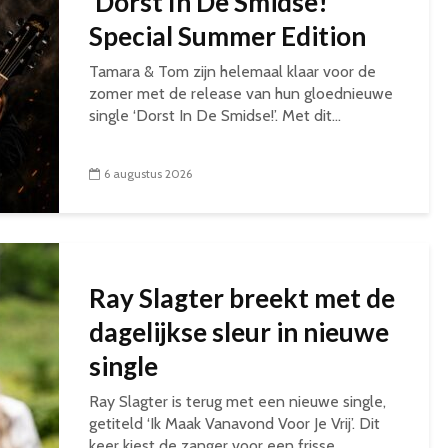
‘Dorst In De Smidse!’
Special Summer Edition
Tamara & Tom zijn helemaal klaar voor de
zomer met de release van hun gloednieuwe
single ‘Dorst In De Smidse!’. Met dit...
6 augustus 2026
Ray Slagter breekt met de
dagelijkse sleur in nieuwe
single
Ray Slagter is terug met een nieuwe single,
getiteld ‘Ik Maak Vanavond Voor Je Vrij’. Dit
keer kiest de zanger voor een frisse,...