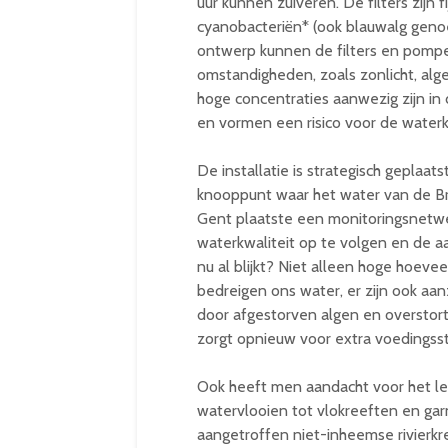
uur kunnen zuiveren. De filters zijn
cyanobacteriën* (ook blauwalg genoe
ontwerp kunnen de filters en pomp
omstandigheden, zoals zonlicht, alg
hoge concentraties aanwezig zijn in
en vormen een risico voor de waterkw
De installatie is strategisch geplaats
knooppunt waar het water van de Bru
Gent plaatste een monitoringsnetwe
waterkwaliteit op te volgen en de a
nu al blijkt? Niet alleen hoge hoev
bedreigen ons water, er zijn ook aa
door afgestorven algen en overstorte
zorgt opnieuw voor extra voedingsst
Ook heeft men aandacht voor het lev
watervlooien tot vlokreeften en ga
aangetroffen niet-inheemse rivierkr