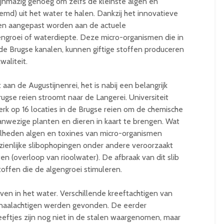
 fijnmazig genoeg om zelfs de kleinste algen en
md) uit het water te halen. Dankzij het innovatieve
en aangepast worden aan de actuele
engroei of waterdiepte. Deze micro-organismen die in
 de Brugse kanalen, kunnen giftige stoffen produceren
aliteit.
t aan de Augustijnenrei, het is nabij een belangrijk
gse reien stroomt naar de Langerei. Universiteit
rk op 16 locaties in de Brugse reien om de chemische
anwezige planten en dieren in kaart te brengen. Wat
eelheden algen en toxines van micro-organismen
nzienlijke slibophopingen onder andere veroorzaakt
n (overloop van rioolwater). De afbraak van dit slib
offen die de algengroei stimuleren.
en in het water. Verschillende kreeftachtigen van
rnaalachtigen werden gevonden. De eerder
eeftjes zijn nog niet in de stalen waargenomen, maar