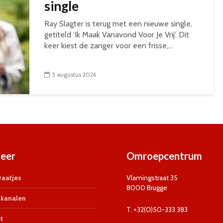
single
Ray Slagter is terug met een nieuwe single,
getiteld ‘Ik Maak Vanavond Voor Je Vrij’. Dit
keer kiest de zanger voor een frisse,...
5 augustus 2026
eer
Omroepcentrum
aatjes
Vlamingstraat 35
8000 Brugge
kanalen
T. +32(0)50-333 383
t