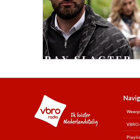
Navig
Weerpr
VBRO-
Playlis