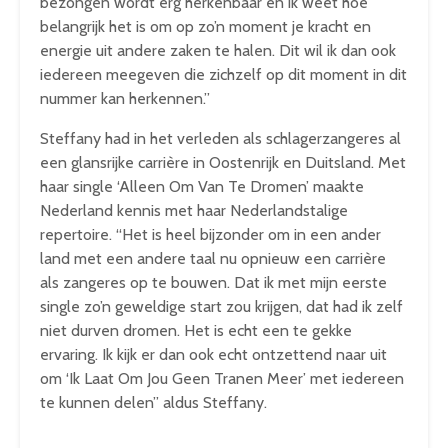
bezongen wordt erg herkenbaar en ik weet hoe
belangrijk het is om op zo’n moment je kracht en
energie uit andere zaken te halen. Dit wil ik dan ook
iedereen meegeven die zichzelf op dit moment in dit
nummer kan herkennen.”
Steffany had in het verleden als schlagerzangeres al
een glansrijke carrière in Oostenrijk en Duitsland. Met
haar single ‘Alleen Om Van Te Dromen’ maakte
Nederland kennis met haar Nederlandstalige
repertoire. “Het is heel bijzonder om in een ander
land met een andere taal nu opnieuw een carrière
als zangeres op te bouwen. Dat ik met mijn eerste
single zo’n geweldige start zou krijgen, dat had ik zelf
niet durven dromen. Het is echt een te gekke
ervaring. Ik kijk er dan ook echt ontzettend naar uit
om ‘Ik Laat Om Jou Geen Tranen Meer’ met iedereen
te kunnen delen” aldus Steffany.