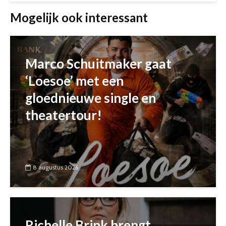
Mogelijk ook interessant
Marco Schuitmaker gaat
‘Loesoe’ met een
gloednieuwe single en
theatertour!
8 augustus 2026
Richelle Brink brengt