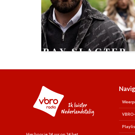
Navig
Weerpr
VBRO-
Playlis
Hier hoor je 24 uur op 24 het