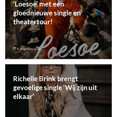
‘Loesoe’ met een
gloednieuwe single en
theatertour!
8 augustus 2026
Richelle Brink brengt
gevoelige single ‘Wij zijn uit
elkaar’