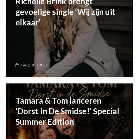
Richelle Brink brengt
gevoelige single ‘Wij zijn uit
elkaar’
7 augustus 2026
Tamara & Tom lanceren
‘Dorst In De Smidse!’ Special
Summer Edition