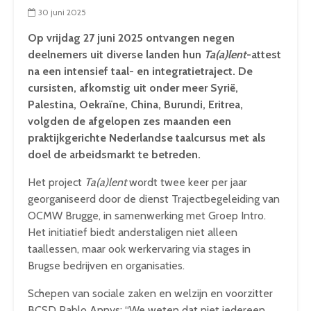
30 juni 2025
Op vrijdag 27 juni 2025 ontvangen negen
deelnemers uit diverse landen hun
Ta(a)lent
-attest
na een intensief taal- en integratietraject. De
cursisten, afkomstig uit onder meer Syrië,
Palestina, Oekraïne, China, Burundi, Eritrea,
volgden de afgelopen zes maanden een
praktijkgerichte Nederlandse taalcursus met als
doel de arbeidsmarkt te betreden.
Het project
Ta(a)lent
wordt twee keer per jaar
georganiseerd door de dienst Trajectbegeleiding van
OCMW Brugge, in samenwerking met Groep Intro.
Het initiatief biedt anderstaligen niet alleen
taallessen, maar ook werkervaring via stages in
Brugse bedrijven en organisaties.
Schepen van sociale zaken en welzijn en voorzitter
BCSD Pablo Annys: “We weten dat niet iedereen