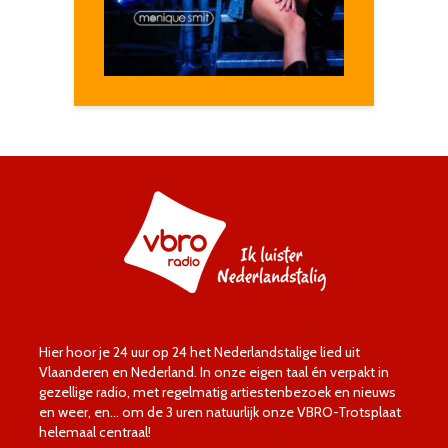
Hier hoor je 24 uur op 24 het Nederlandstalige lied uit
Vlaanderen en Nederland. In onze eigen taal én verpakt in
gezellige radio, met regelmatig artiestenbezoek en nieuws
en weer, en… om de 3 uren natuurlijk onze VBRO-Trotsplaat
helemaal centraal!