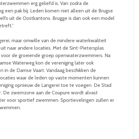
terzwemmen erg geliefd is. Van zodra de
g een pak bij. Leden komen niet alleen uit de Brugse
zelfs uit de Oostkantons. Brugge is dan ook een model
reft.”
erei, maar omwille van de mindere waterkwaliteit
t naar andere locaties. Met de Sint-Pietersplas
n voor de groeiende groep openwaterzwemmers. Na
amse Waterweg kon de vereniging later ook
 in de Damse Vaart. Vandaag beschikken de
locaties waar de leden op vaste momenten kunnen
niging opnieuw de Langerei toe te voegen. De Stad
der. De zwemzone aan de Coupure wordt alvast
er voor sportief zwemmen. Sportievelingen zullen er
n zwemmen.