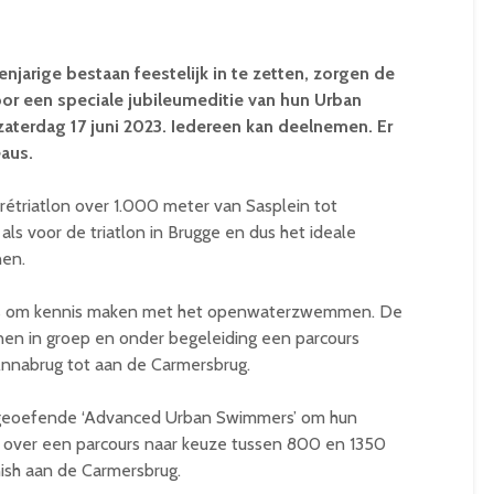
jarige bestaan feestelijk in te zetten, zorgen de
or een speciale jubileumeditie van hun Urban
zaterdag 17 juni 2023. Iedereen kan deelnemen. Er
aus.
étriatlon over 1.000 meter van Sasplein tot
 als voor de triatlon in Brugge en dus het ideale
nen.
ans om kennis maken met het openwaterzwemmen. De
en in groep en onder begeleiding een parcours
nabrug tot aan de Carmersbrug.
e geoefende ‘Advanced Urban Swimmers’ om hun
over een parcours naar keuze tussen 800 en 1350
nish aan de Carmersbrug.