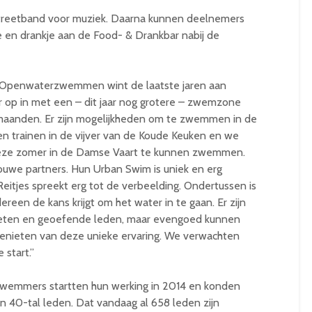
streetband voor muziek. Daarna kunnen deelnemers
e en drankje aan de Food- & Drankbar nabij de
“Openwaterzwemmen wint de laatste jaren aan
ar op in met een – dit jaar nog grotere – zwemzone
maanden. Er zijn mogelijkheden om te zwemmen in de
ren trainen in de vijver van de Koude Keuken en we
deze zomer in de Damse Vaart te kunnen zwemmen.
uwe partners. Hun Urban Swim is uniek en erg
itjes spreekt erg tot de verbeelding. Ondertussen is
edereen de kans krijgt om het water in te gaan. Er zijn
ten en geoefende leden, maar evengoed kunnen
enieten van deze unieke ervaring. We verwachten
start.”
wemmers startten hun werking in 2014 en konden
en 40-tal leden. Dat vandaag al 658 leden zijn