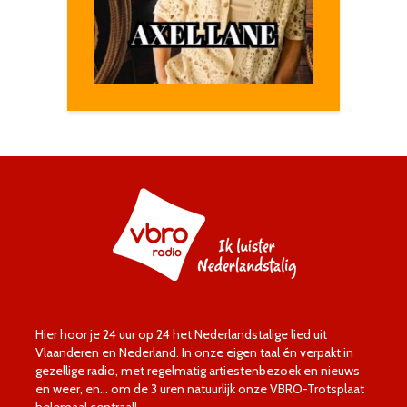
Hier hoor je 24 uur op 24 het Nederlandstalige lied uit
Vlaanderen en Nederland. In onze eigen taal én verpakt in
gezellige radio, met regelmatig artiestenbezoek en nieuws
en weer, en… om de 3 uren natuurlijk onze VBRO-Trotsplaat