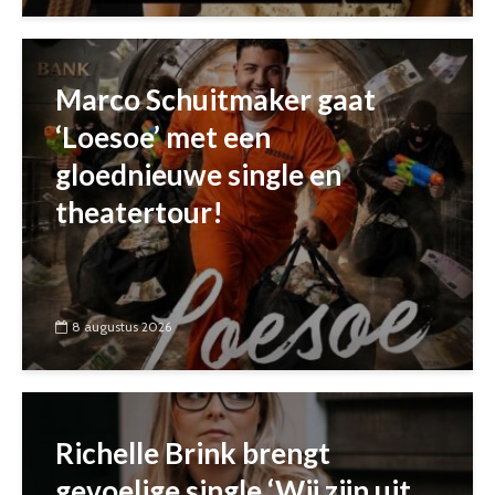
Marco Schuitmaker gaat
‘Loesoe’ met een
gloednieuwe single en
theatertour!
8 augustus 2026
Richelle Brink brengt
gevoelige single ‘Wij zijn uit