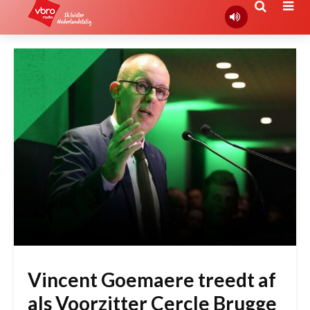
Vincent Goemaere treedt af
als Voorzitter Cercle Brugge