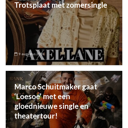
Trotsplaat met zomersingle
9 augustus 2026
Marco Schuitmaker gaat
‘Loesoe’ met een
gloednieuwe single en
theatertour!