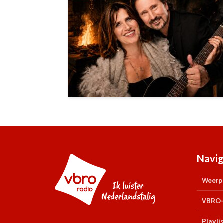
Navig
Weerpr
VBRO-
Playlis