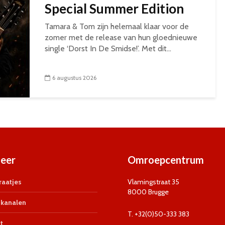
Special Summer Edition
Tamara & Tom zijn helemaal klaar voor de
zomer met de release van hun gloednieuwe
single ‘Dorst In De Smidse!’. Met dit...
6 augustus 2026
eer
Omroepcentrum
aatjes
Vlamingstraat 35
8000 Brugge
kanalen
T. +32(0)50-333 383
t