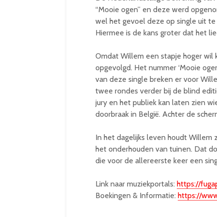
“Mooie ogen” en deze werd opgenom
wel het gevoel deze op single uit te
Hiermee is de kans groter dat het l
Omdat Willem een stapje hoger wil 
opgevolgd. Het nummer ‘Mooie ogen’ 
van deze single breken er voor Will
twee rondes verder bij de blind edit
jury en het publiek kan laten zien w
doorbraak in België. Achter de sche
In het dagelijks leven houdt Willem
het onderhouden van tuinen. Dat doe
die voor de allereerste keer een sing
Link naar muziekportals:
https://fu
Boekingen & Informatie:
https://www