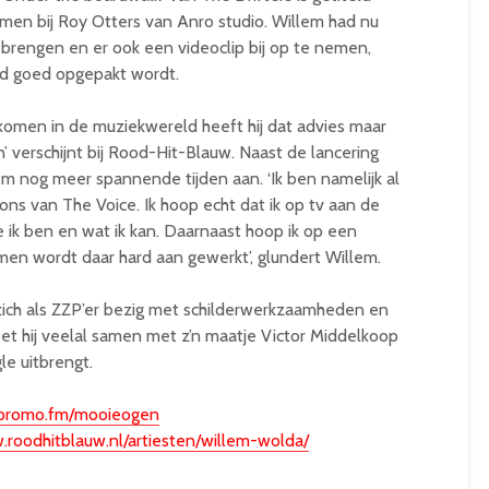
en bij Roy Otters van Anro studio. Willem had nu
 brengen en er ook een videoclip bij op te nemen,
ied goed opgepakt wordt.
komen in de muziekwereld heeft hij dat advies maar
verschijnt bij Rood-Hit-Blauw. Naast de lancering
em nog meer spannende tijden aan. ‘Ik ben namelijk al
ions van The Voice. Ik hoop echt dat ik op tv aan de
ie ik ben en wat ik kan. Daarnaast hoop ik op een
rmen wordt daar hard aan gewerkt’, glundert Willem.
 zich als ZZP’er bezig met schilderwerkzaamheden en
t hij veelal samen met z’n maatje Victor Middelkoop
le uitbrengt.
gapromo.fm/mooieogen
.roodhitblauw.nl/artiesten/willem-wolda/