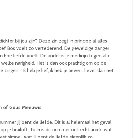
chter bij jou zijn”. Deze zin zegt in principe al alles
 Stef Bos voelt zo vertederend. De geweldige zanger
hoe liefde voelt. De ander is je medicijn tegen alle
n welke narigheid. Het is dan ook prachtig om op de
zingen: “Ik heb je lief, ik heb je liever… liever dan het
aan of Guus Meeuwis
ummer Jij bent de liefde. Dit is al helemaal het geval
 op je bruiloft. Toch is dit nummer ook echt uniek, wat
st simpel, wat Jij bent de liefde eigenlijk zo