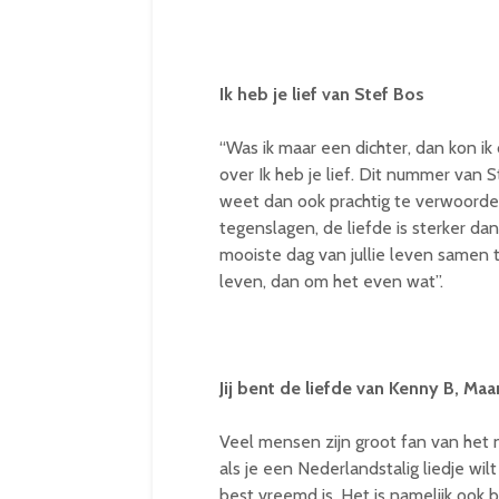
Ik heb je lief van Stef Bos
“Was ik maar een dichter, dan kon ik di
over Ik heb je lief. Dit nummer van
weet dan ook prachtig te verwoorden 
tegenslagen, de liefde is sterker da
mooiste dag van jullie leven samen te 
leven, dan om het even wat”.
Jij bent de liefde van Kenny B, M
Veel mensen zijn groot fan van het n
als je een Nederlandstalig liedje wilt
best vreemd is. Het is namelijk ook be