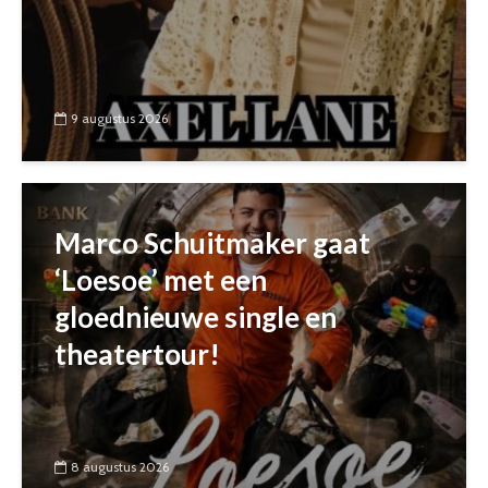
9 augustus 2026
Marco Schuitmaker gaat
‘Loesoe’ met een
gloednieuwe single en
theatertour!
8 augustus 2026