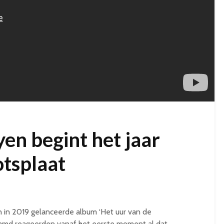
en begint het jaar
tsplaat
n in 2019 gelanceerde album ‘Het uur van de
eamd reageerden vanaf het eerste moment al dat