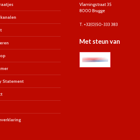
aatjes
Vlamingstraat 35
8000 Brugge
kanalen
T. +32(0)50-333 383
t
Met steun van
eren
op
imer
y Statement
ct
verklaring