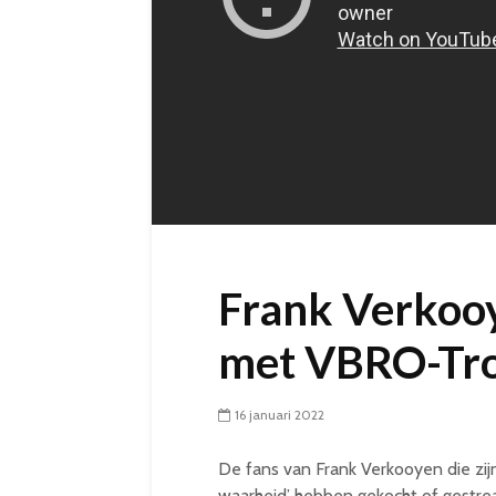
Frank Verkooy
met VBRO-Tro
16 januari 2022
De fans van Frank Verkooyen die zij
waarheid’ hebben gekocht of gestr