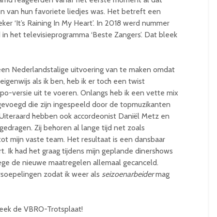
 één van hun favoriete liedjes was. Het betreft een
ker ‘It’s Raining In My Heart’. In 2018 werd nummer
 in het televisieprogramma ‘Beste Zangers’. Dat bleek
 een Nederlandstalige uitvoering van te maken omdat
eigenwijs als ik ben, heb ik er toch een twist
-versie uit te voeren. Onlangs heb ik een vette mix
egevoegd die zijn ingespeeld door de topmuzikanten
 Uiteraard hebben ook accordeonist Daniël Metz en
jgedragen. Zij behoren al lange tijd net zoals
t mijn vaste team. Het resultaat is een dansbaar
t. Ik had het graag tijdens mijn geplande dinershows
wege de nieuwe maatregelen allemaal gecanceld.
ersoepelingen zodat ik weer als
seizoenarbeider
mag
e week de VBRO-Trotsplaat!