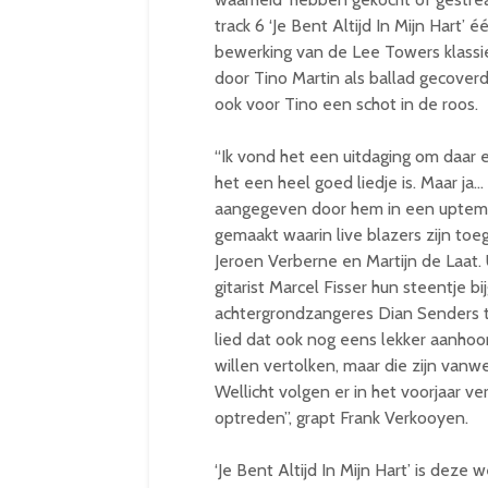
track 6 ‘Je Bent Altijd In Mijn Hart’
bewerking van de Lee Towers klassie
door Tino Martin als ballad gecoverd
ook voor Tino een schot in de roos.
“Ik vond het een uitdaging om daar
het een heel goed liedje is. Maar ja… 
aangegeven door hem in een uptempo
gemaakt waarin live blazers zijn to
Jeroen Verberne en Martijn de Laat.
gitarist Marcel Fisser hun steentje bi
achtergrondzangeres Dian Senders to
lied dat ook nog eens lekker aanhoor
willen vertolken, maar die zijn van
Wellicht volgen er in het voorjaar v
optreden”, grapt Frank Verkooyen.
‘Je Bent Altijd In Mijn Hart’ is dez