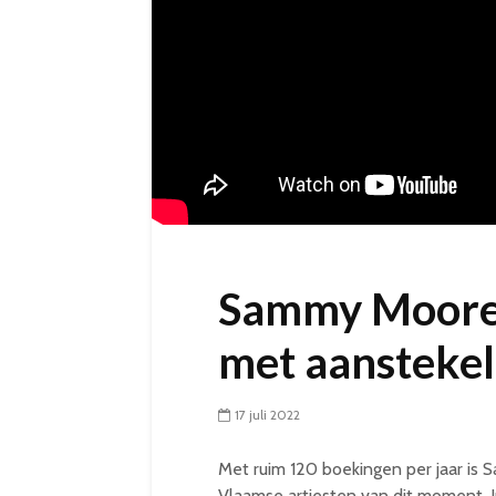
Sammy Moore
met aanstekeli
17 juli 2022
Met ruim 120 boekingen per jaar i
Vlaamse artiesten van dit moment. In 