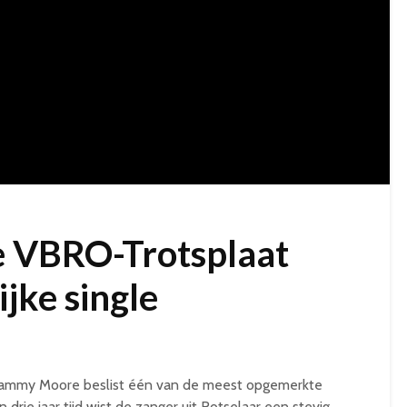
 VBRO-Trotsplaat
jke single
s Sammy Moore beslist één van de meest opgemerkte
drie jaar tijd wist de zanger uit Rotselaar een stevig