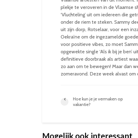
plekje te veroveren in de Vlaamse 
‘Vluchteling’ uit om iedereen die ge
onder de riem te steken. Sammy dee
uit zijn dorp, Rotselaar, voor een i
Oekraïne om de ingezamelde goederen
voor positieve vibes, zo moet Samm
opgewekte single ‘Als ik bij je ben’ u
definitieve doorbraak als artiest wa
zo aan om te bewegen! Maar dan wel
zomeravond. Deze week alvast om de
Hoe kun je je vermaken op
vakantie?
Mogelijk ook interessant