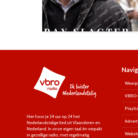
Navig
Weerpr
VBRO-
Playlis
Hier hoor je 24 uur op 24 het
Advert
Nederlandstalige lied uit Vlaanderen en
Nederland. In onze eigen taal én verpakt
Websh
in gezellige radio, met regelmatig