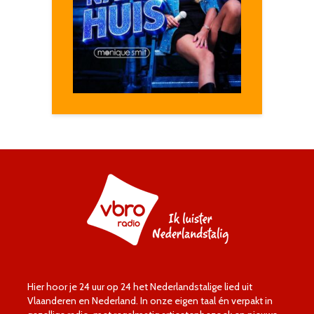
Hier hoor je 24 uur op 24 het Nederlandstalige lied uit
Vlaanderen en Nederland. In onze eigen taal én verpakt in