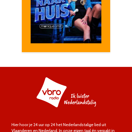
Hier hoor je 24 uur op 24 het Nederlandstalige lied uit
Vlaanderen en Nederland. In onze eigen taal én verpakt in