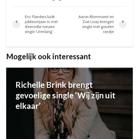
Eric Flanders luidt
Aaron Blommaert en
jubileumjaar in met
Zoë Livay brengen
sfeervolle nieuwe
single met gouden
single ‘Urenlang’
randje
Mogelijk ook interessant
Richelle Brink brengt
gevoelige single ‘Wij zijn uit
elkaar’