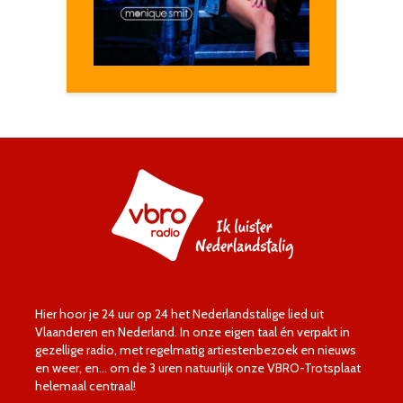
Hier hoor je 24 uur op 24 het Nederlandstalige lied uit
Vlaanderen en Nederland. In onze eigen taal én verpakt in
gezellige radio, met regelmatig artiestenbezoek en nieuws
en weer, en… om de 3 uren natuurlijk onze VBRO-Trotsplaat
helemaal centraal!