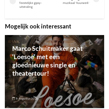
feestelijke gipsy-
muzikaal ‘Vuurwerk’
uitstraling
Mogelijk ook interessant
Marco Schuitmaker gaat
‘Loesoe’ met een
gloednieuwe single en
theatertour!
8 augustus 2026