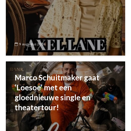
9 augustus 2026
Marco Schuitmaker gaat
‘Loesoe’ met een
gloednieuwe single en
theatertour!