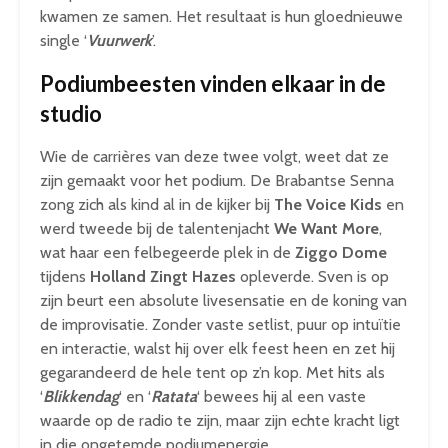
kwamen ze samen. Het resultaat is hun gloednieuwe
single ‘
Vuurwerk
’.
Podiumbeesten vinden elkaar in de
studio
Wie de carrières van deze twee volgt, weet dat ze
zijn gemaakt voor het podium. De Brabantse Senna
zong zich als kind al in de kijker bij
The Voice Kids
en
werd tweede bij de talentenjacht
We Want More
,
wat haar een felbegeerde plek in de
Ziggo Dome
tijdens
Holland Zingt Hazes
opleverde. Sven is op
zijn beurt een absolute livesensatie en de koning van
de improvisatie. Zonder vaste setlist, puur op intuïtie
en interactie, walst hij over elk feest heen en zet hij
gegarandeerd de hele tent op z’n kop. Met hits als
‘
Blikkendag
‘ en ‘
Ratata
‘ bewees hij al een vaste
waarde op de radio te zijn, maar zijn echte kracht ligt
in die ongetemde podiumenergie.