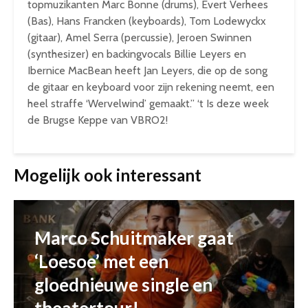
topmuzikanten Marc Bonne (drums), Evert Verhees
(Bas), Hans Francken (keyboards), Tom Lodewyckx
(gitaar), Amel Serra (percussie), Jeroen Swinnen
(synthesizer) en backingvocals Billie Leyers en
Ibernice MacBean heeft Jan Leyers, die op de song
de gitaar en keyboard voor zijn rekening neemt, een
heel straffe ‘Wervelwind’ gemaakt.” ‘t Is deze week
de Brugse Keppe van VBRO2!
Mogelijk ook interessant
Marco Schuitmaker gaat
‘Loesoe’ met een
gloednieuwe single en