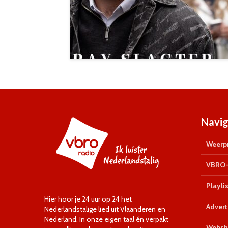
Navig
Weerpr
VBRO-
Playlis
Hier hoor je 24 uur op 24 het
Advert
Nederlandstalige lied uit Vlaanderen en
Nederland. In onze eigen taal én verpakt
Websh