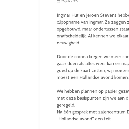
26 juli 2022
Ingmar Hut en Jeroen Stevens hebbe
clipopname van Ingmar. Ze zeggen z
opgebouwd, maar ondertussen staat h
onafscheidelijk. Al kennen we elkaar
eeuwigheid.
Door de corona kregen we meer con
gaan doen als alles weer kan en m
goed op de kaart zetten, wij moeten 
moest een Hollandse avond komen.
We hebben plannen op papier gezet, 
met deze basispunten zijn we aan de
geregeld.
Na één gesprek met zalencentrum D
“Hollandse avond” een feit.