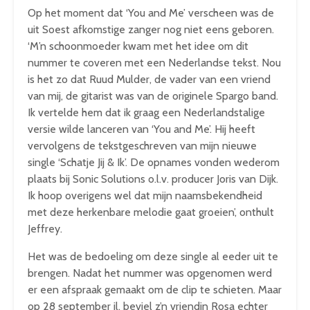
Op het moment dat ‘You and Me’ verscheen was de
uit Soest afkomstige zanger nog niet eens geboren.
‘M’n schoonmoeder kwam met het idee om dit
nummer te coveren met een Nederlandse tekst. Nou
is het zo dat Ruud Mulder, de vader van een vriend
van mij, de gitarist was van de originele Spargo band.
Ik vertelde hem dat ik graag een Nederlandstalige
versie wilde lanceren van ‘You and Me’. Hij heeft
vervolgens de tekstgeschreven van mijn nieuwe
single ‘Schatje Jij & Ik’. De opnames vonden wederom
plaats bij Sonic Solutions o.l.v. producer Joris van Dijk.
Ik hoop overigens wel dat mijn naamsbekendheid
met deze herkenbare melodie gaat groeien’, onthult
Jeffrey.
Het was de bedoeling om deze single al eeder uit te
brengen. Nadat het nummer was opgenomen werd
er een afspraak gemaakt om de clip te schieten. Maar
op 28 september jl. beviel z’n vriendin Rosa echter