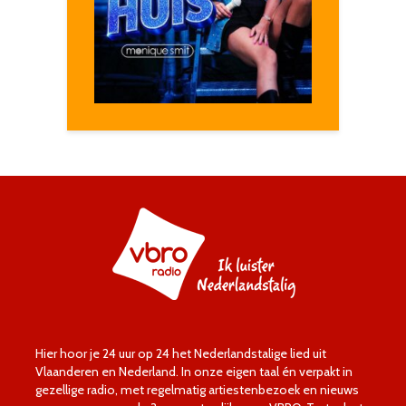
Hier hoor je 24 uur op 24 het Nederlandstalige lied uit
Vlaanderen en Nederland. In onze eigen taal én verpakt in
gezellige radio, met regelmatig artiestenbezoek en nieuws