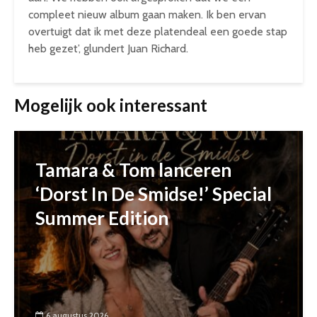
compleet nieuw album gaan maken. Ik ben ervan
overtuigt dat ik met deze platendeal een goede stap
heb gezet’, glundert Juan Richard.
Mogelijk ook interessant
Tamara & Tom lanceren
‘Dorst In De Smidse!’ Special
Summer Edition
6 augustus 2026