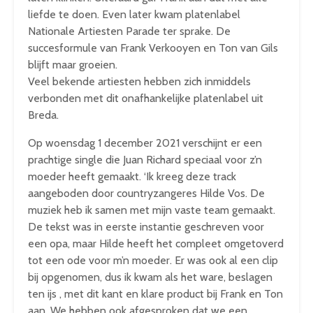
liefde te doen. Even later kwam platenlabel
Nationale Artiesten Parade ter sprake. De
succesformule van Frank Verkooyen en Ton van Gils
blijft maar groeien.
Veel bekende artiesten hebben zich inmiddels
verbonden met dit onafhankelijke platenlabel uit
Breda.
Op woensdag 1 december 2021 verschijnt er een
prachtige single die Juan Richard speciaal voor z’n
moeder heeft gemaakt. ‘Ik kreeg deze track
aangeboden door countryzangeres Hilde Vos. De
muziek heb ik samen met mijn vaste team gemaakt.
De tekst was in eerste instantie geschreven voor
een opa, maar Hilde heeft het compleet omgetoverd
tot een ode voor m’n moeder. Er was ook al een clip
bij opgenomen, dus ik kwam als het ware, beslagen
ten ijs , met dit kant en klare product bij Frank en Ton
aan. We hebben ook afgesproken dat we een