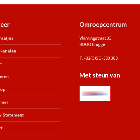
eer
Omroepcentrum
aatjes
Vlamingstraat 35
8000 Brugge
kanalen
T. +32(0)50-333 383
t
Met steun van
eren
op
imer
y Statement
ct