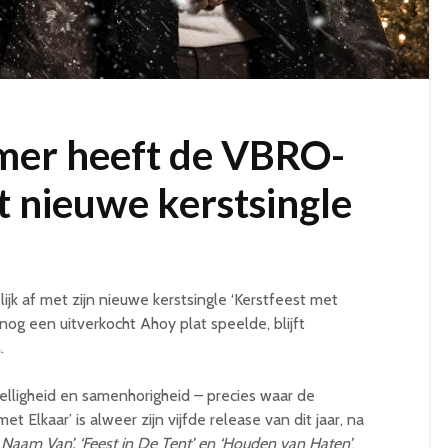
er heeft de VBRO-
t nieuwe kerstsingle
ijk af met zijn nieuwe kerstsingle ‘Kerstfeest met
nog een uitverkocht Ahoy plat speelde, blijft
.
lligheid en samenhorigheid – precies waar de
t Elkaar’ is alweer zijn vijfde release van dit jaar, na
 Naam Van’, ‘Feest in De Tent’ en ‘Houden van Haten’
.