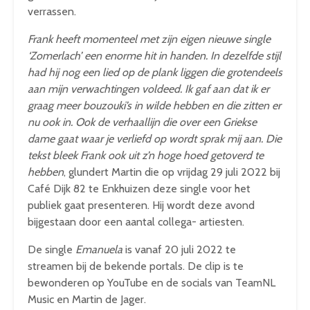
verrassen.
Frank heeft momenteel met zijn eigen nieuwe single
‘Zomerlach’ een enorme hit in handen. In dezelfde stijl
had hij nog een lied op de plank liggen die grotendeels
aan mijn verwachtingen voldeed. Ik gaf aan dat ik er
graag meer bouzouki’s in wilde hebben en die zitten er
nu ook in. Ook de verhaallijn die over een Griekse
dame gaat waar je verliefd op wordt sprak mij aan. Die
tekst bleek Frank ook uit z’n hoge hoed getoverd te
hebben
, glundert Martin die op vrijdag 29 juli 2022 bij
Café Dijk 82 te Enkhuizen deze single voor het
publiek gaat presenteren. Hij wordt deze avond
bijgestaan door een aantal collega- artiesten.
De single
Emanuela
is vanaf 20 juli 2022 te
streamen bij de bekende portals. De clip is te
bewonderen op YouTube en de socials van TeamNL
Music en Martin de Jager.