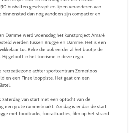
190 bushalten geschrapt en lijnen veranderen van
e binnenstad dan nog aandoen zijn compacter en
is en Damme werd woensdag het kunstproject Amaré
esteld werden tussen Brugge en Damme. Het is een
ikkelaar Luc Beke die ook eerder al het bootje de
j gelooft in het toerisme in deze regio.
e recreatiezone achter sportcentrum Zomerloos
ld en een Finse looppiste. Het gaat om een
istel.
is zaterdag van start met een optocht van de
dag een grote rommelmarkt. Zondag is er dan de start
ugge met foodtrucks, foorattracties, film op het strand