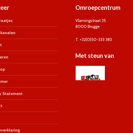
eer
Omroepcentrum
aatjes
Vlamingstraat 35
8000 Brugge
kanalen
T. +32(0)50-333 383
t
Met steun van
eren
op
imer
y Statement
ct
verklaring