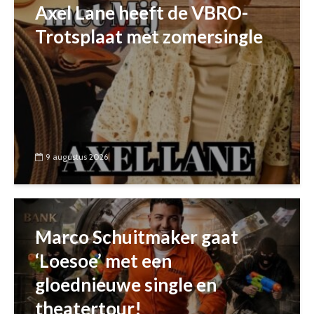
Axel Lane heeft de VBRO-
Trotsplaat met zomersingle
9 augustus 2026
Marco Schuitmaker gaat
‘Loesoe’ met een
gloednieuwe single en
theatertour!