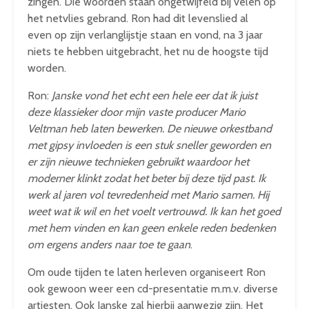
zingen. Die woorden staan ongetwijfeld bij velen op
het netvlies gebrand. Ron had dit levenslied al
even op zijn verlanglijstje staan en vond, na 3 jaar
niets te hebben uitgebracht, het nu de hoogste tijd
worden.
Ron:
Janske vond het echt een hele eer dat ik juist
deze klassieker door mijn vaste producer Mario
Veltman heb laten bewerken. De nieuwe orkestband
met gipsy invloeden is een stuk sneller geworden en
er zijn nieuwe technieken gebruikt waardoor het
moderner klinkt zodat het beter bij deze tijd past. Ik
werk al jaren vol tevredenheid met Mario samen. Hij
weet wat ik wil en het voelt vertrouwd. Ik kan het goed
met hem vinden en kan geen enkele reden bedenken
om ergens anders naar toe te gaan
.
Om oude tijden te laten herleven organiseert Ron
ook gewoon weer een cd-presentatie m.m.v. diverse
artiesten. Ook Janske zal hierbij aanwezig zijn. Het