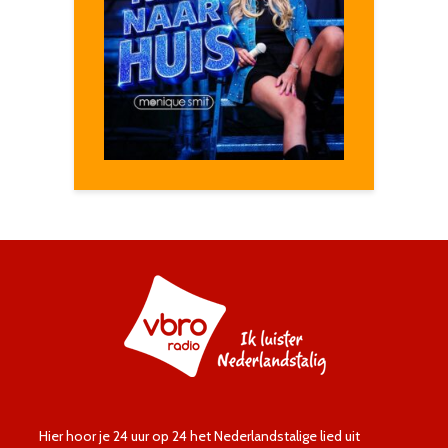
Hier hoor je 24 uur op 24 het Nederlandstalige lied uit