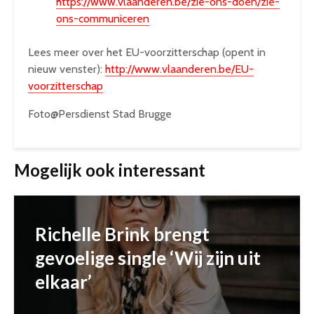
https://www.vlaanderen.be/zie-ons-doen/zie-
ons-communiceren
Lees meer over het EU-voorzitterschap (opent in
nieuw venster):
http://www.vlaanderen.be/EU-
voorzitterschap
Foto@Persdienst Stad Brugge
Mogelijk ook interessant
Richelle Brink brengt
gevoelige single ‘Wij zijn uit
elkaar’