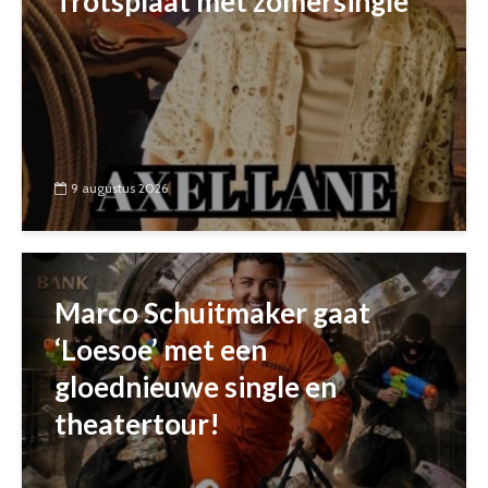
Trotsplaat met zomersingle
9 augustus 2026
Marco Schuitmaker gaat
‘Loesoe’ met een
gloednieuwe single en
theatertour!