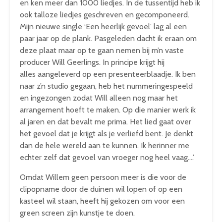
en ken meer dan 1000 liedjes. In de tussentijd heb ik
ook talloze liedjes geschreven en gecomponeerd.
Mijn nieuwe single ‘Een heerlijk gevoel’ lag al een
paar jaar op de plank. Pasgeleden dacht ik eraan om
deze plaat maar op te gaan nemen bij m’n vaste
producer Will Geerlings. In principe krijgt hij
alles aangeleverd op een presenteerblaadje. Ik ben
naar z’n studio gegaan, heb het nummeringespeeld
en ingezongen zodat Will alleen nog maar het
arrangement hoeft te maken. Op die manier werk ik
al jaren en dat bevalt me prima. Het lied gaat over
het gevoel dat je krijgt als je verliefd bent. Je denkt
dan de hele wereld aan te kunnen. Ik herinner me
echter zelf dat gevoel van vroeger nog heel vaag….’
Omdat Willem geen persoon meer is die voor de
clipopname door de duinen wil lopen of op een
kasteel wil staan, heeft hij gekozen om voor een
green screen zijn kunstje te doen.