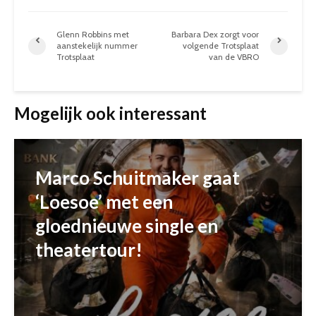
Glenn Robbins met
Barbara Dex zorgt voor
aanstekelijk nummer
volgende Trotsplaat
Trotsplaat
van de VBRO
Mogelijk ook interessant
Marco Schuitmaker gaat
‘Loesoe’ met een
gloednieuwe single en
theatertour!