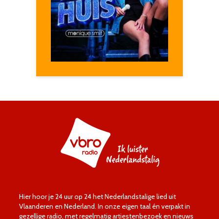
Hier hoor je 24 uur op 24 het Nederlandstalige lied uit
Vlaanderen en Nederland. In onze eigen taal én verpakt in
gezellige radio, met regelmatig artiestenbezoek en nieuws