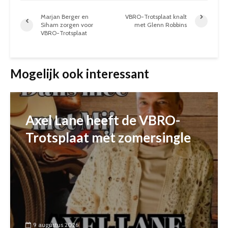
Marjan Berger en
VBRO-Trotsplaat knalt
Siham zorgen voor
met Glenn Robbins
VBRO-Trotsplaat
Mogelijk ook interessant
Axel Lane heeft de VBRO-
Trotsplaat met zomersingle
9 augustus 2026