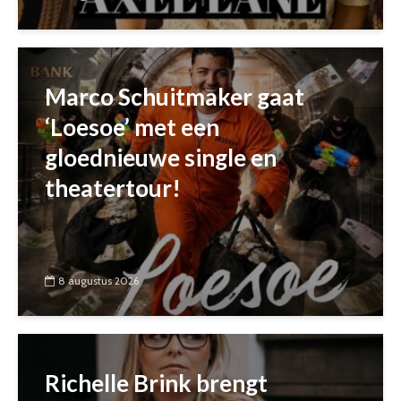
Marco Schuitmaker gaat
‘Loesoe’ met een
gloednieuwe single en
theatertour!
8 augustus 2026
Richelle Brink brengt