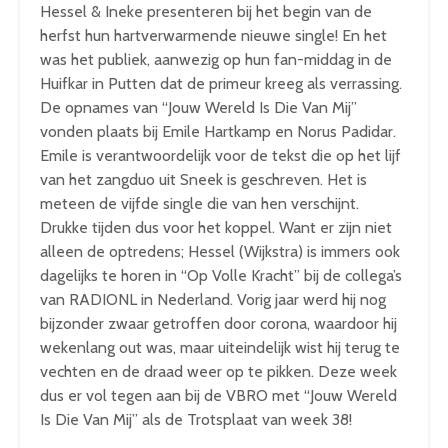
Hessel & Ineke presenteren bij het begin van de
herfst hun hartverwarmende nieuwe single! En het
was het publiek, aanwezig op hun fan-middag in de
Huifkar in Putten dat de primeur kreeg als verrassing.
De opnames van “Jouw Wereld Is Die Van Mij”
vonden plaats bij Emile Hartkamp en Norus Padidar.
Emile is verantwoordelijk voor de tekst die op het lijf
van het zangduo uit Sneek is geschreven. Het is
meteen de vijfde single die van hen verschijnt.
Drukke tijden dus voor het koppel. Want er zijn niet
alleen de optredens; Hessel (Wijkstra) is immers ook
dagelijks te horen in “Op Volle Kracht” bij de collega’s
van RADIONL in Nederland. Vorig jaar werd hij nog
bijzonder zwaar getroffen door corona, waardoor hij
wekenlang out was, maar uiteindelijk wist hij terug te
vechten en de draad weer op te pikken. Deze week
dus er vol tegen aan bij de VBRO met “Jouw Wereld
Is Die Van Mij” als de Trotsplaat van week 38!