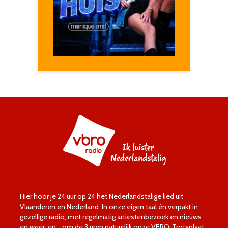
Hier hoor je 24 uur op 24 het Nederlandstalige lied uit
Vlaanderen en Nederland. In onze eigen taal én verpakt in
gezellige radio, met regelmatig artiestenbezoek en nieuws
en weer, en… om de 3 uren natuurlijk onze VBRO-Trotsplaat